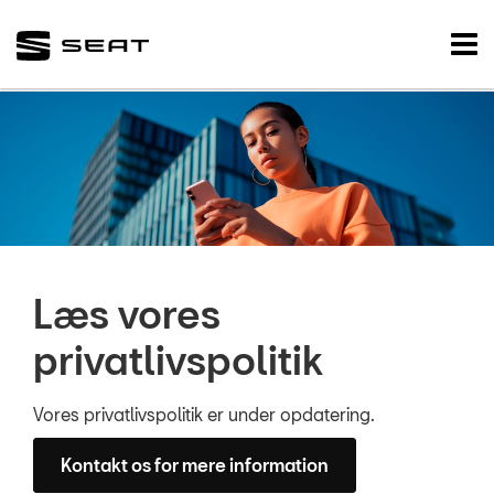
SEAT
Tog
nav
FORSIDE
BRUGTE BILER
VÆRKSTED
NYHEDER
Læs vores
TILBEHØR
privatlivspolitik
OM OS
Vores privatlivspolitik er under opdatering.
RESERVEDELE
Kontakt os for mere information