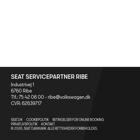
SEAT SERVICEPARTNER RIBE
Industrivej 1
6760 Ribe
Tlf.: 75 42 06 00 -
ribe@volkswagen.dk
CVR: 62639717
SEAT.DK
COOKIEPOLITIK
BETINGELSER FOR ONLINE BOOKING
PRIVATLIVSPOLITIK
KONTAKT
© 2026, SEAT DANMARK. ALLE RETTIGHEDER FORBEHOLDES.