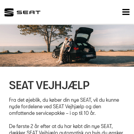
SEAT
Tog
nav
FORSIDE
BRUGTE BILER
VÆRKSTED
Koncepter og se
SEAT Vejhjælp
SEAT VEJHJÆLP
Sommertjek
Fra det øjeblik, du køber din nye SEAT, vil du kunne
Hjulskifte
nyde fordelene ved SEAT Vejhjælp og den
omfattende servicepakke – i op til 10 år.
Bestil tid på vær
Service & Rep a
De første 2 år efter at du har købt din nye SEAT,
dækker SEAT Vejhjælp automatisk og hvis du ønsker