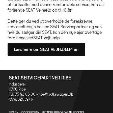
Prismatch
at fortsætte med denne komfortable service, kan du
forlænge SEAT Vejhælp op til 10 år.
MinSEAT
Dette gør du ved at overholde de foreskrevne
Synstjek
serviceeftersyn hos en SEAT Servicepartner og selv
hvis du sælger din SEAT, kan den nye ejer overtage
NYHEDER
fordelene vedSEAT Vejhjælp.
TILBEHØR
Læs mere om SEAT VEJHJÆLP her
OM OS
RESERVEDELE
SEAT SERVICEPARTNER RIBE
Industrivej 1
6760 Ribe
Tlf.: 75 42 06 00 -
ribe@volkswagen.dk
CVR: 62639717
SEAT.DK
COOKIEPOLITIK
BETINGELSER FOR ONLINE BOOKING